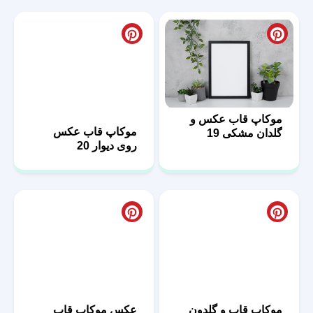
موکاپ قاب عکس و
موکاپ قاب عکس
گلدان مشکی 19
روی دیوار 20
عکس موکاپ قاب
موکاپ قاب و گلدون
عکس با کیفیت بالا 23
کد 03