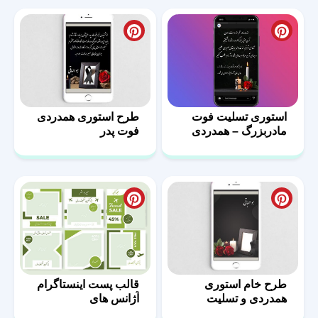
استوری تسلیت فوت
طرح استوری همدردی
مادربزرگ – همدردی
فوت پدر
طرح خام استوری
قالب پست اینستاگرام
همدردی و تسلیت
آژانس های
مسافرتی-03