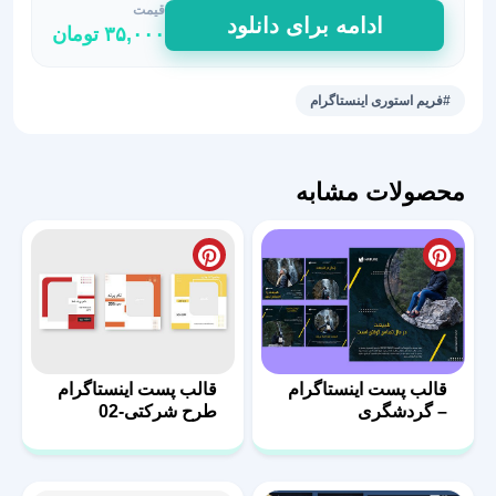
قیمت
فریم
ادامه برای دانلود
۳۵,۰۰۰
تومان
استوری
رنگی
و
#فریم استوری اینستاگرام
مدرن
کد131
عدد
محصولات مشابه
قالب پست اینستاگرام
قالب پست اینستاگرام
– گردشگری
طرح شرکتی-02