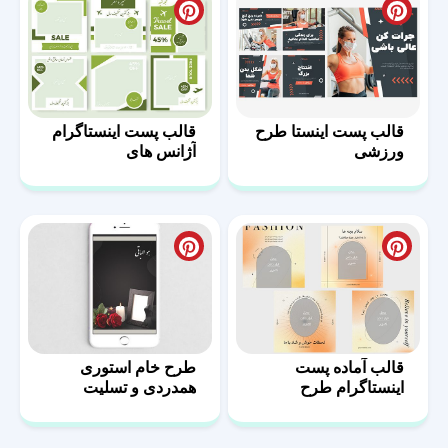
قالب پست اینستا طرح
قالب پست اینستاگرام
ورزشی
آژانس های
مسافرتی-03
قالب آماده پست
طرح خام استوری
اینستاگرام طرح
همدردی و تسلیت
فشن-08