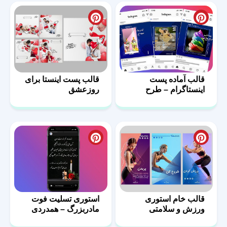
قالب آماده پست
قالب پست اینستا برای
اینستاگرام – طرح
روزعشق
بستنی فروشی-07
قالب خام استوری
استوری تسلیت فوت
ورزش و سلامتی
مادربزرگ – همدردی