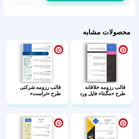
حرفه‌ای
طرح
ایمپکت
تاثیرگذار
محصولات مشابه
عدد
قالب رزومه خلاقانه
قالب رزومه شرکتی
طرح «مگنتا» فایل ورد
طرح «تراست»
WORD