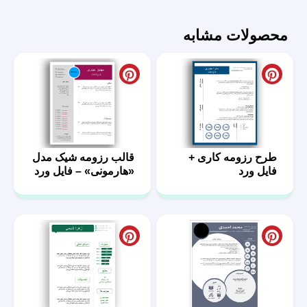
«تایم‌لاین»
عدد
محصولات مشابه
طرح رزومه کاری +
قالب رزومه شیک مدل
فایل ورد
«هارمونی» – فایل ورد