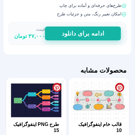
طرح‌های حرفه‌ای و آماده برای چاپ
امکان تغییر رنگ، متن و جزئیات طرح
قیمت
قالب‌
ادامه برای دانلود
۴۷,۰۰۰
تومان
لایه
باز
اینفوگرافیک
برای
طراحان
محصولات مشابه
حرفه‌ای
عدد
قالب خام اینفوگرافیک
طرح PNG اینفوگرافیک
15
10