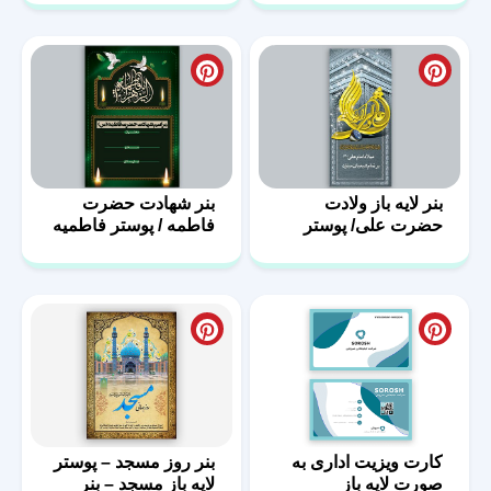
دوم
بنر لایه باز ولادت
بنر شهادت حضرت
حضرت علی/ پوستر
فاطمه / پوستر فاطمیه
روز پدر
با فرمت PSD
کارت ویزیت اداری به
بنر روز مسجد – پوستر
صورت لایه باز
لایه باز مسجد – بنر