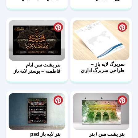
مذهبی
سربرگ لایه باز –
بنر پشت سن ایام
طراحی سربرگ اداری
فاطمیه – پوستر لایه باز
با فرمت psd
پشت منبر
بنر پشت سن / بنر
بنر لایه باز psd