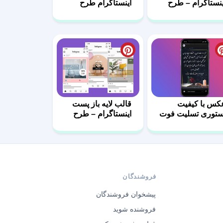
ینستاگرام – طرح
اینستاگرام طرح
ستنی فروشی-07
دیابت
کس با کیفیت
قالب لایه باز پست
ستوری تسلیت فوت
اینستاگرام – طرح
در
مبلمان-05
فروشندگان
پیشخوان فروشندگان
فروشنده شوید