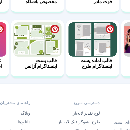
فوت مادر
مخصوص باشگاه
ا
های ورزشی
ب
قالب آماده پست
قالب پست
ع
اینستاگرام طرح
اینستاگرام آژانس
ا
مثبت-04
های مسافرتی-03
پ
دسترسی سریع
راهنمای مشتریان
لوح تقدیر لایه‌باز
وبلاگ
طرح اینفوگرافیک لایه باز
دانلودها
‌ای است.
ت عالی در