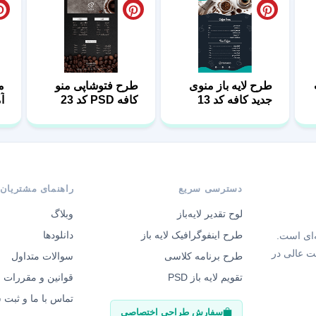
طرح لایه باز منوی
طرح فتوشاپی منو
م
جدید کافه کد 13
کافه PSD کد 23
آم
دسترسی سریع
راهنمای مشتریان
لوح تقدیر لایه‌باز
وبلاگ
طرح اینفوگرافیک لایه باز
دانلودها
‌ای است.
ت عالی در
طرح برنامه کلاسی
سوالات متداول
تقویم لایه باز PSD
قوانین و مقررات
تماس با ما و ثبت
سفارش طراحی اختصاصی