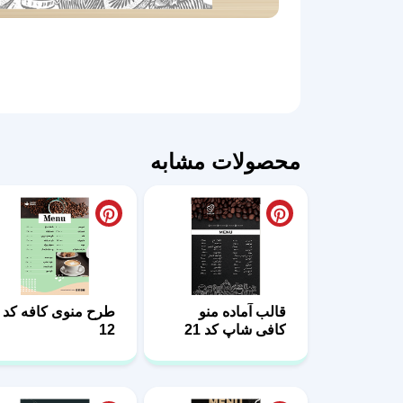
محصولات مشابه
قالب آماده منو
طرح منوی کافه کد
کافی شاپ کد 21
12