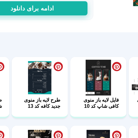
منوی
ادامه برای دانلود
کافی
شاپ
فایل
لایه
باز
تم
سبز
عدد
فایل لایه باز منوی
طرح لایه باز منوی
ط
کافی شاپ کد 10
جدید کافه کد 13
ش