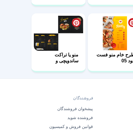
فایل لایه باز
رح خام منو فست
منو یا تراکت
د 05
ساندویچی و
پیتزافروشی 13
فروشندگان
پیشخوان فروشندگان
فروشنده شوید
قوانین فروش و کمیسیون