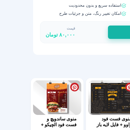
استفاده سریع و بدون محدودیت
امکان تغییر رنگ، متن و جزئیات طرح
قیمت
۸۰,۰۰۰
تومان
نوی فست فود
منوی ساندویچ و
اوو + فایل لایه باز
فست فود الچیکو +