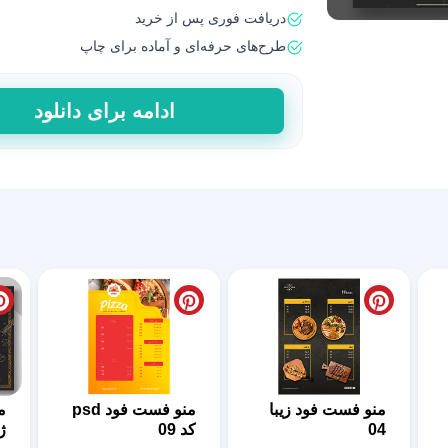
دریافت فوری پس از خرید
طرح‌های حرفه‌ای و آماده برای چاپ
منوی
ادامه برای دانلود
فست
فود
دلفین
+
فایل
لایه
باز
عدد
منو فست فود زیبا
منو فست فود psd
م
04
کد 09
ژ