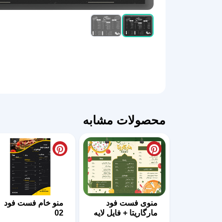
محصولات مشابه
منوی فست فود
منو خام فست فود
مارگاریتا + فایل لایه
02