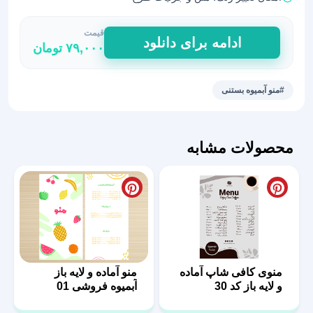
قیمت
منوی
ادامه برای دانلود
۷۹,۰۰۰
تومان
هالووینی
برای
کافه
#منو آبمیوه بستنی
و
آبمیوه
بستنی
محصولات مشابه
35
عدد
منوی کافی شاپ آماده
منو آماده و لایه باز
و لایه باز کد 30
آبمیوه فروشی 01