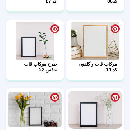
کد06
کد 07
موکاپ قاب و گلدون
طرح موکاپ قاب
کد 11
عکس 22