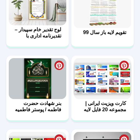
لوح تقدیر خام سپیدار –
تقویم لایه باز سال 99
تقدیرنامه اداری با
فرمت PSD
کارت ویزیت ایرانی |
بنر شهادت حضرت
مجموعه 20 فایل لایه
فاطمه / پوستر فاطمیه
باز | سری اول
با فرمت PSD