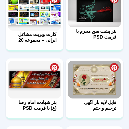
بنر پشت سن محرم با
کارت ویزیت مشاغل
فرمت PSD
ایرانی – مجموعه 20
فایل لایه باز – سری
دوم
فایل لایه باز آگهی
بنر شهادت امام رضا
ترحیم و ختم
(ع) با فرمت PSD