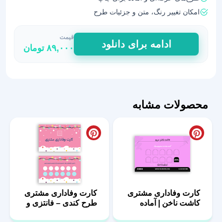
امکان تغییر رنگ، متن و جزئیات طرح
قیمت
کارت
ادامه برای دانلود
۸۹,۰۰۰
تومان
وفاداری
مشتری
آرایشگاه
|
طراحی
محصولات مشابه
لاکچری
و
قابل
ویرایش
عدد
کارت وفاداری مشتری
کارت وفاداری مشتری
کاشت ناخن | آماده
طرح کندی – فانتزی و
برای سالن ناخن
شاد