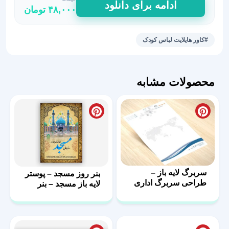
ادامه برای دانلود
۴۸,۰۰۰
تومان
برای
استوری
لباس
#کاور هایلایت لباس کودک
بچه
گانه
در
محصولات مشابه
اینستا
30
عدد
سربرگ لایه باز –
بنر روز مسجد – پوستر
طراحی سربرگ اداری
لایه باز مسجد – بنر
با فرمت psd
مذهبی