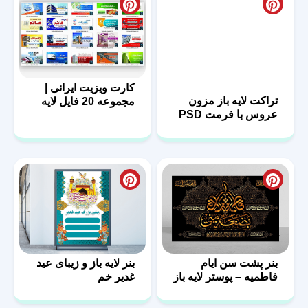
کارت ویزیت ایرانی |
تراکت لایه باز مزون
مجموعه 20 فایل لایه
عروس با فرمت PSD
باز | سری اول
بنر پشت سن ایام
بنر لایه باز و زیبای عید
فاطمیه – پوستر لایه باز
غدیر خم
پشت منبر