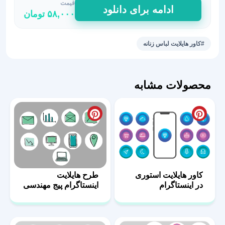
قیمت
کاور
ادامه برای دانلود
۵۸,۰۰۰
تومان
هایلایت
فروشگاه
مد
#کاور هایلایت لباس زنانه
و
فشن
لباس
محصولات مشابه
زنانه
31
عدد
کاور هایلایت استوری
طرح هایلایت
در اینستاگرام
اینستاگرام پیج مهندسی