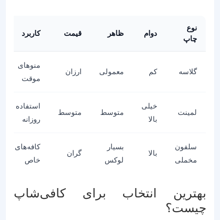
نوع
دوام
ظاهر
قیمت
کاربرد
چاپ
منوهای
گلاسه
کم
معمولی
ارزان
موقت
خیلی
استفاده
لمینت
متوسط
متوسط
بالا
روزانه
سلفون
بسیار
کافه‌های
بالا
گران
مخملی
لوکس
خاص
بهترین انتخاب برای کافی‌شاپ
چیست؟