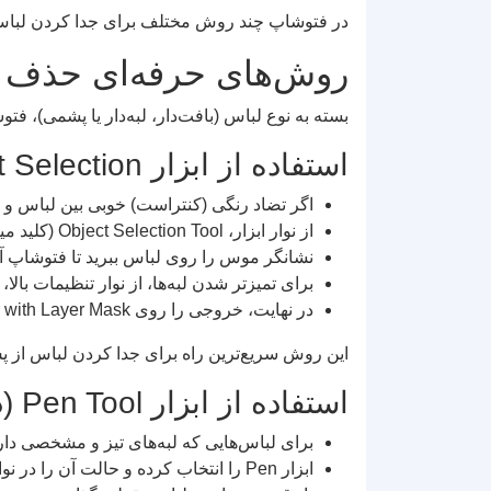
در فتوشاپ چند روش مختلف برای جدا کردن لباس از
روش‌های حرفه‌ای حذف پ
بسته به نوع لباس (بافت‌دار، لبه‌دار یا پشمی)، فت
استفاده از ابزار Object Selection (سریع‌ترین روش)
اگر تضاد رنگی (کنتراست) خوبی بین لباس و 
از نوار ابزار، Object Selection Tool (کلید میانبر W) را انتخاب کنید.
نشانگر موس را روی لباس ببرید تا فتوشاپ آ
برای تمیزتر شدن لبه‌ها، از نوار تنظیمات بالا، روی Select and Mask کلیک کرده و با ابزار Smooth و Feather لبه‌ها
در نهایت، خروجی را روی New Layer with Layer Mask قرار دهید تا پس‌زمینه بدون آسیب رسیدن به عکس اصلی حذف شود.
این روش سریع‌ترین راه برای جدا کردن لباس از 
استفاده از ابزار Pen Tool (دقیق‌ترین روش)
برای لباس‌هایی که لبه‌های تیز و مشخصی دارند (مثل یقه کت ی
ابزار Pen را انتخاب کرده و حالت آن را در نوار بالا روی Path قرار دهید.