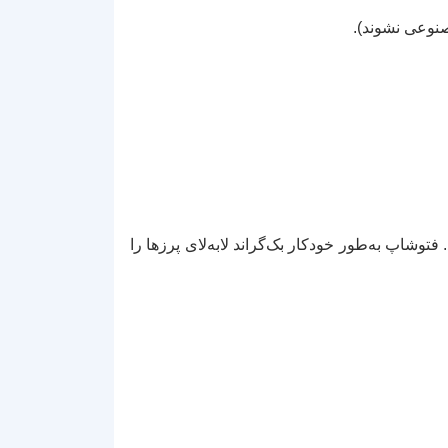
ا خزدار لباس بکشید. فتوشاپ به‌طور خودکار بک‌گراند لابه‌لای پرزها را