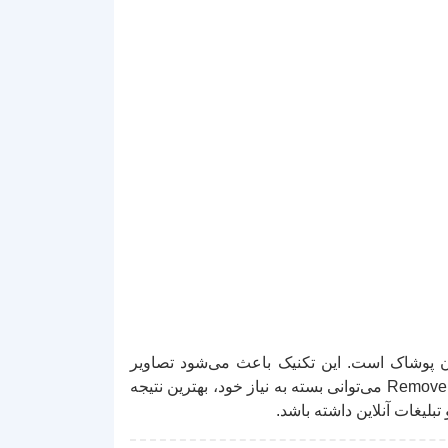
 پوشاک است. این تکنیک باعث می‌شود تصاویر
محصولات شفاف‌تر، جذاب‌تر و فروش‌محورتر شوند. با استفاده از ابزارهای Select Subject، Pen Tool و Remove Background می‌توانی بسته به نیاز خود، بهترین نتیجه
بلیغات آنلاین داشته باشد.