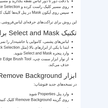
با دقت دور تا دور لباس نقطه بگذارید و مسیر ر
روی مسیر کلیک راست کرده و Make Selection را بزنید (مقدار Feather را روی ۱ یا ۰.۵ پیکسل بگذارید تا لبه‌ها مصنوعی نشوند).
سپس روی آیکون Mask در پنل لایه‌ها کلیک کنید.
این روش برای تراکت‌های حرفه‌ای لباس‌فروشی بس
تکنیک Select and Mask برای لباس‌های بافت‌دار و خزدار
لباس‌های پشمی، کاموایی یا حاشیه‌دار را نمی
ابتدا با یکی از ابزارهای بالا (مثل Quick Selection) یک انتخاب اولیه انجام دهید.
وارد پنجره Select and Mask شوید.
حذف می‌کند.
ابزار Remove Background (روش خودکار)
در نسخه‌های جدید فتوشاپ:
وارد پنل Properties شوید
روی گزینه Remove Background کلیک کنید