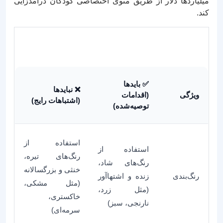
میلیاردها دلار از طریق منوی اختصاصی کودکان درآمدزایی
کند.
بایدها و نبایدهای طراحی منوی کودک
✅ بایدها
❌ نبایدها
ویژگی
(اقدامات
(اشتباهات رایج)
توصیه‌شده)
استفاده از
استفاده از
رنگ‌های تیره،
رنگ‌های شاد،
خنثی و بزرگسالانه
رنگ‌بندی
زنده و اشتهاآور
(مثل مشکی،
(مثل زرد،
خاکستری،
نارنجی، سبز)
سرمه‌ای)