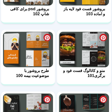
بروشور فست فود لایه باز
بروشور psd برای کافی
و اماده 103
شاپ 102
منو و کاتالوگ فست فود و
طرح بروشور با
برگری101
موضوعیت بیمه 100