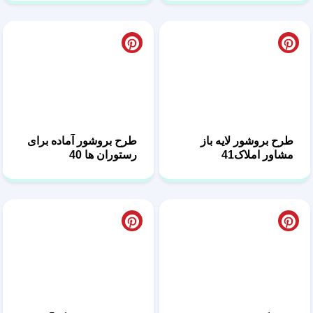
طرح بروشور لایه باز
طرح بروشور آماده برای
مشاور املاک41
رستوران ها 40
کاتالوگ یا بروشور غذایی
بروشور یا کاتالوگ آماده
39
فست فودی 38