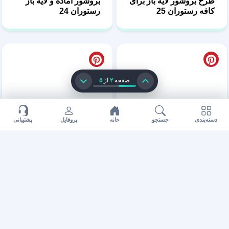
صفحه
۲
از
۵
طرح لایه باز و پی اس دی
طرح بروشور لایه باز
بروشور 23
فست فود 22
دسته‌بندی
جستجو
خانه
پروفایل
پشتیبانی