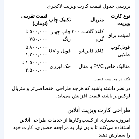
بررسی جدول قیمت کارت ویزیت لاکچری
نوع کارت
قیمت تقریبی
متریال
تکنیک چاپ
ویزیت
(تومان)
کاغذ گلاسه ۳۰۰
چاپ چهار
۵۰۰,۰۰۰ تا
لمینت براق
گرم
رنگ
۷۵۰,۰۰۰
فویل‌کوب
۸۰۰,۰۰۰ تا
کاغذ فابریانو
فویل و UV
طلایی
۱,۲۰۰,۰۰۰
۱,۵۰۰,۰۰۰ تا
متالیک خاص
PVC یا متال
حک لیزری
۲,۵۰۰,۰۰۰
نکته در محاسبه قیمت
در نظر داشته باشید که هرچه طراحی اختصاصی‌تر و متریال
لوکس‌تر باشد، قیمت افزایش می‌یابد.
طراحی کارت ویزیت آنلاین
امروزه بسیاری از کسب‌وکارها از خدمات طراحی آنلاین
استفاده می‌کنند تا بدون نیاز به مراجعه حضوری، کارت خود
را سفارش دهند.