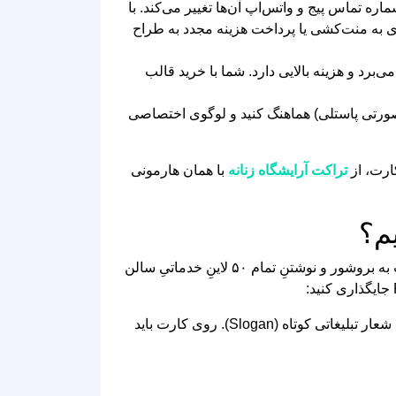
ره تماس پیج و واتس‌اپ آن‌ها تغییر می‌کند. با
ازی به منت‌کشی یا پرداخت هزینه مجدد به طراح
برد و هزینه بالایی دارد. شما با خرید قالب
 صورتی پاستلی) هماهنگ کنید و لوگوی اختصاصی
ارت، از
تراکت آرایشگاه زنانه
با همان هارمونی
م؟
فضای کارت ویزیت بسیار محدود است (معمولاً ۹ در ۶ سانتی‌متر). بزرگترین اشتباه سالن‌داران، تبدیل کردن کارت ویزیت به بروشور و نوشتنِ تمام ۵۰ لاینِ خدماتیِ سالن
این بخش باید مظهر مینیمالیسم باشد. فقط لوگوی سالن زیبایی، نام برند (با درشت‌ترین فونت) و یک شعار تبلیغاتی کوتاه (Slogan). روی کارت باید