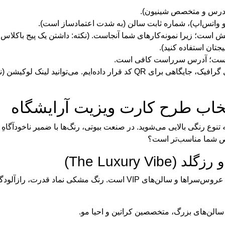
 / مدرس و متخصص شینیون).
 و واتس‌اپ)، شماره ثابت سالن (به شدت اعتمادساز است).
خش است؛ زیرا نمونه‌کارهای شما آنجاست. (نکته: داشتن یک پیج باکلاس 
جتان استفاده کنید).
 نیست؛ آدرس سرراست کافی است.
بارکد (QR Code): در طرح‌های مدرنِ ایگوری گرافیک، جایگاهی برای QR کد قرار 
تخاب طرح کارت ویزیت آرایشگاه
تنوع رنگی بالایی می‌شوید. در صنعت بیوتی، رنگ‌ها با ضمیر ناخودآگاه
ص شما مناسب‌تر است؟
این ترکیب رنگ، پادشاهِ بلامنازعِ سالن‌های لوکس، عروس‌سراها و سالن‌ه
الن‌های بزرگ، متخصصین کراتین و احیا مو.