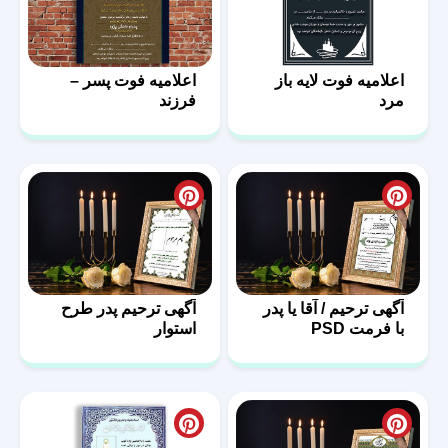
اعلامیه فوت لایه باز
اعلامیه فوت پسر –
مرد
فرزند
آگهی ترحیم / آقا یا پدر
آگهی ترحیم پدر طرح
با فرمت PSD
استوار