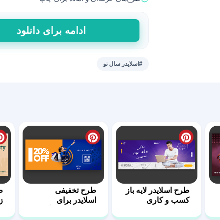
اسلایدر
ادامه برای دانلود
نوروزی
با
المان‌های
#اسلایدر سال نو
ویژه
هفت‌سین
07
عدد
طرح اسلایدر لایه باز
طرح تخفیفی
ط
کسب و کاری
اسلایدر برای
ز
فروشگاه های آنلاین