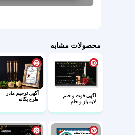
محصولات مشابه
آگهی ترحیم مادر
آگهی فوت و ختم
طرح یگانه
لایه باز و خام