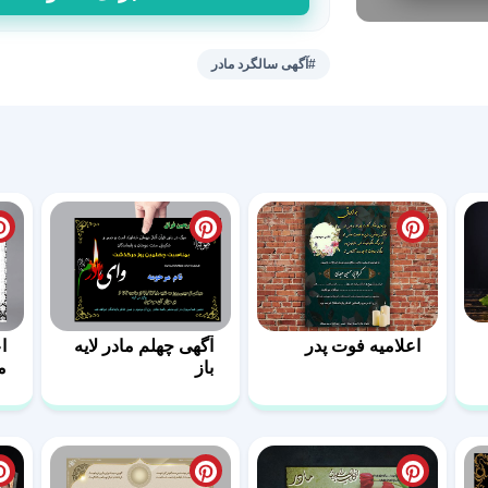
ترحیم
سالگرد
فوت
#آگهی سالگرد مادر
مادر
عدد
اعلامیه فوت پدر
آگهی چهلم مادر لایه
ا
باز
م