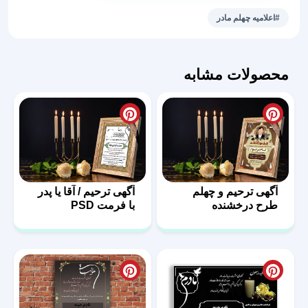
مادر
#اعلامیه چهلم مادر
طرح
گلریز
عدد
محصولات مشابه
آگهی ترحیم و چهلم
آگهی ترحیم / آقا یا پدر
طرح درخشنده
با فرمت PSD