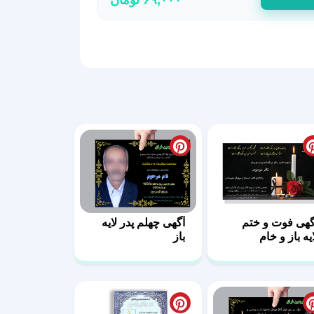
گهی فوت و ختم
آگهی چهلم پدر لایه
ایه باز و خام
باز