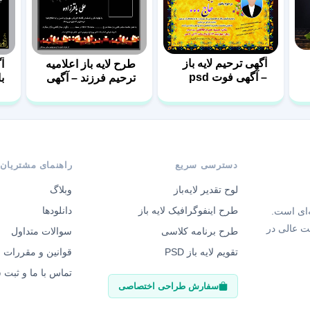
آگهی ترحیم لایه باز
طرح لایه باز اعلامیه
آ
– آگهی فوت psd
ترحیم فرزند – آگهی
با
فوت پسر
دسترسی سریع
راهنمای مشتریان
لوح تقدیر لایه‌باز
وبلاگ
طرح اینفوگرافیک لایه باز
دانلودها
‌ای است.
ت عالی در
طرح برنامه کلاسی
سوالات متداول
تقویم لایه باز PSD
قوانین و مقررات
تماس با ما و ثبت
سفارش طراحی اختصاصی