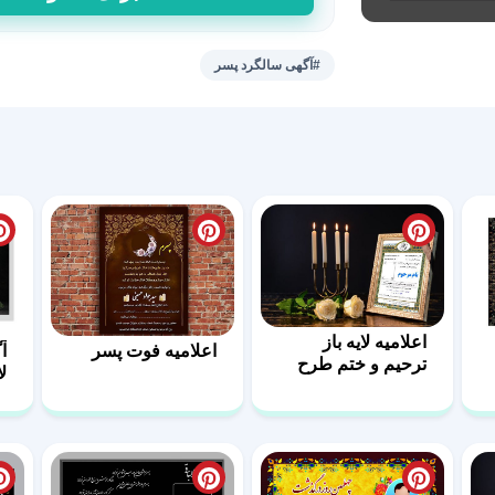
لایه
باز
سالگرد
#آگهی سالگرد پسر
فرزند
پسر
عدد
اعلامیه لایه باز
اعلامیه فوت پسر
آ
ترحیم و ختم طرح
ل
پشتکار