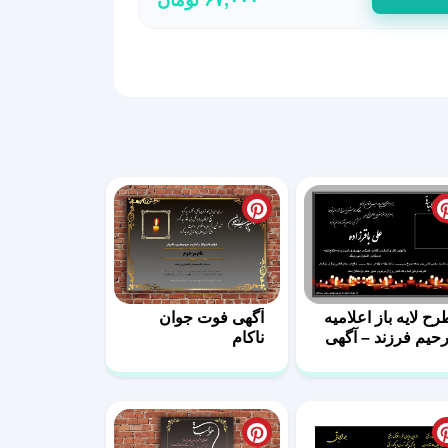
رح لایه باز اعلامیه
آگهی فوت جوان
رحیم فرزند – آگهی
ناکام
وت پسر