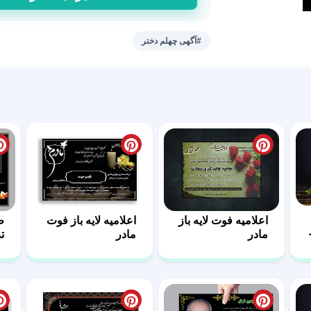
لایه
باز
چهلم
#آگهی چهلم دختر
فرزند
جوان
عدد
اعلامیه فوت لایه باز
اعلامیه لایه باز فوت
ط
مادر
مادر
ت
ف