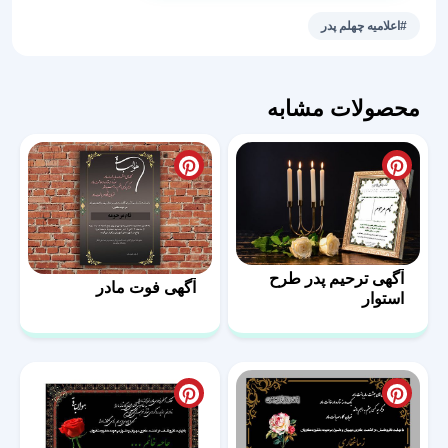
درگذشت
#اعلامیه چهلم پدر
پدر
عدد
محصولات مشابه
آگهی ترحیم پدر طرح
آگهی فوت مادر
استوار