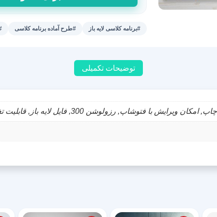
کلاسی
طرح
لبخند
#برنامه کلاسی لایه باز
#طرح آماده برنامه کلاسی
#
عدد
توضیحات تکمیلی
با فتوشاپ, رزولوشن 300, فایل لایه باز, قابلیت تغییر سایز و فونت متن ها