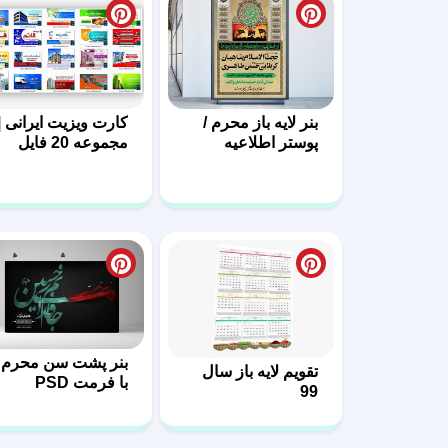
بنر لایه باز محرم /
کارت ویزیت ایرانی |
پوستر اطلاعیه
مجموعه 20 فایل
محرم
لایه باز | سری اول
بنر پشت سن محرم
تقویم لایه باز سال
با فرمت PSD
99