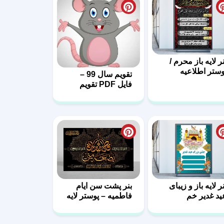
نر لایه باز محرم /
وستر اطلاعیه
تقویم سال 99 –
حرم
فایل PDF تقویم
1399
ر لایه باز و زیبای
بنر پشت سن ایام
ید غدیر خم
فاطمیه – پوستر لایه
باز پشت منبر