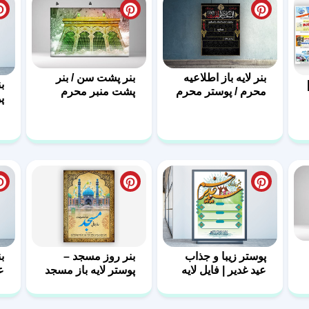
بنر لایه باز اطلاعیه
بنر پشت سن / بنر
ب
محرم / پوستر محرم
پشت منبر محرم
پ
فایل لایه باز
م
پوستر زیبا و جذاب
بنر روز مسجد –
بن
عید غدیر | فایل لایه
پوستر لایه باز مسجد
ع
باز غدیر
– بنر مذهبی