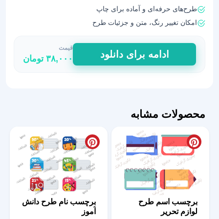
طرح‌های حرفه‌ای و آماده برای چاپ
امکان تغییر رنگ، متن و جزئیات طرح
قیمت
برچسب‌
ادامه برای دانلود
۳۸,۰۰۰
تومان
نام
دخترونه
و
پسرونه
برای
محصولات مشابه
کتاب
و
دفتر
عدد
برچسب اسم طرح
برچسب نام طرح دانش
لوازم تحریر
آموز