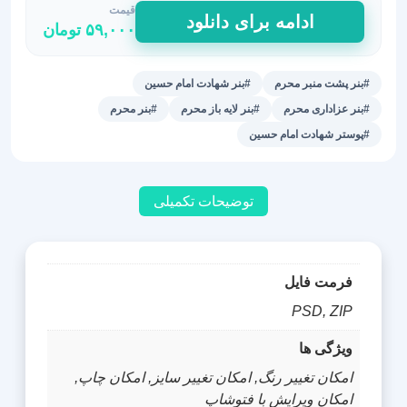
قیمت
بنر
ادامه برای دانلود
۵۹,۰۰۰
تومان
پشت
سن
/
#بنر پشت منبر محرم
#بنر شهادت امام حسین
بنر
#بنر عزاداری محرم
#بنر لایه باز محرم
#بنر محرم
پشت
#پوستر شهادت امام حسین
منبر
محرم
فایل
توضیحات تکمیلی
لایه
باز
عدد
فرمت فایل
PSD, ZIP
ویژگی ها
امکان تغییر رنگ, امکان تغییر سایز, امکان چاپ,
امکان ویرایش با فتوشاپ