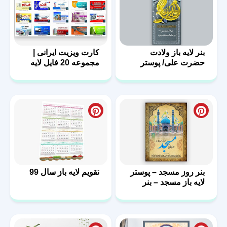
بنر لایه باز ولادت
کارت ویزیت ایرانی |
حضرت علی/ پوستر
مجموعه 20 فایل لایه
روز پدر
باز | سری اول
بنر روز مسجد – پوستر
تقویم لایه باز سال 99
لایه باز مسجد – بنر
مذهبی