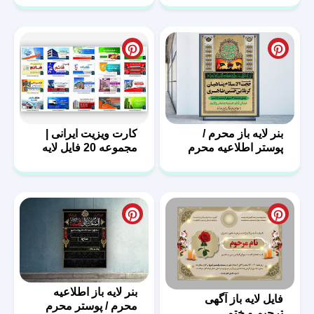
بنر لایه باز محرم /
کارت ویزیت ایرانی |
پوستر اطلاعیه محرم
مجموعه 20 فایل لایه
باز | سری اول
بنر لایه باز اطلاعیه
فایل لایه باز آگهی
محرم / پوستر محرم
ترحیم و ختم