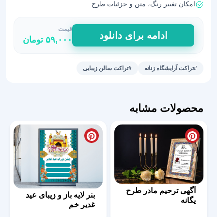
امکان تغییر رنگ، متن و جزئیات طرح
قیمت
تراکت
ادامه برای دانلود
۵۹,۰۰۰
تومان
لایه
باز
آرایشگاه
#تراکت آرایشگاه زنانه
#تراکت سالن زیبایی
زنانه
عدد
محصولات مشابه
آگهی ترحیم مادر طرح
بنر لایه باز و زیبای عید
یگانه
غدیر خم