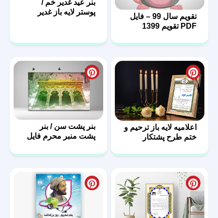
بنر عید غدیر خم /
پوستر لایه باز غدیر
تقویم سال 99 – فایل
PDF تقویم 1399
بنر پشت سن / بنر
اعلامیه لایه باز ترحیم و
پشت منبر محرم فایل
ختم طرح پشتکار
لایه باز