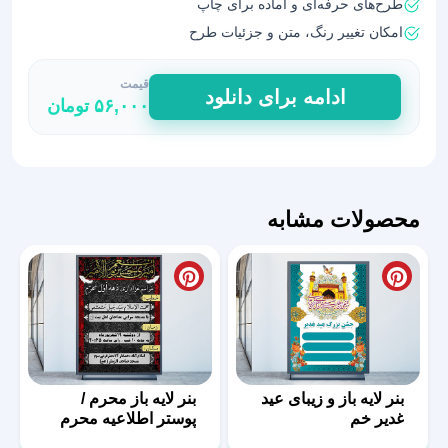
طرح‌های حرفه‌ای و آماده برای چاپ
امکان تغییر رنگ، متن و جزئیات طرح
قیمت
خرید
ادامه برای دانلود
۵۶,۰۰۰
تومان
تراکت
رستوران
و
غذای
بیرون
محصولات مشابه
بر
کد
65
عدد
بنر لایه باز و زیبای عید
بنر لایه باز محرم /
غدیر خم
پوستر اطلاعیه محرم