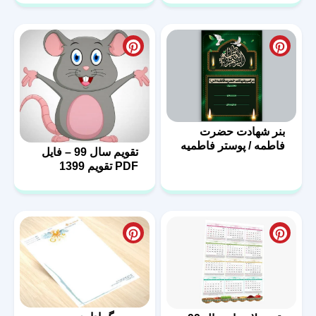
بنر شهادت حضرت
فاطمه / پوستر فاطمیه
تقویم سال 99 – فایل
با فرمت PSD
PDF تقویم 1399