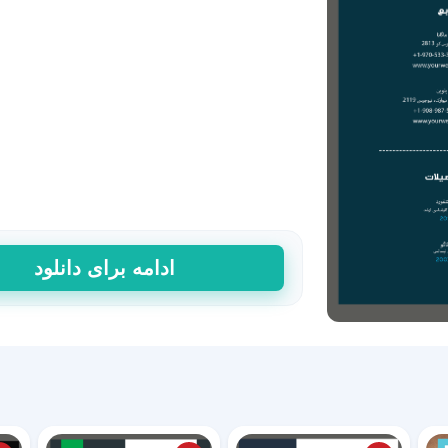
خرید
ادامه برای دانلود
قالب‌
رزومه
لایه
باز
44
عدد