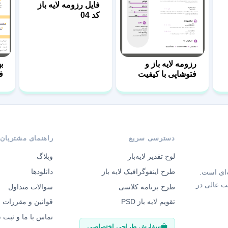
فایل رزومه لایه باز
کد 04
رزومه لایه باز و
ب
فتوشاپی با کیفیت
ف
بالا 25
دسترسی سریع
راهنمای مشتریان
لوح تقدیر لایه‌باز
وبلاگ
طرح اینفوگرافیک لایه باز
دانلودها
‌ای است.
ت عالی در
طرح برنامه کلاسی
سوالات متداول
تقویم لایه باز PSD
قوانین و مقررات
تماس با ما و ثبت
سفارش طراحی اختصاصی