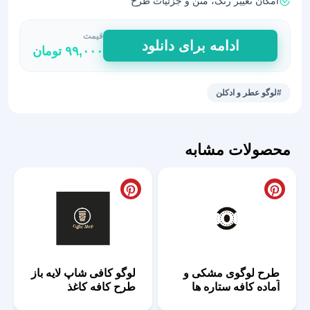
امکان تغییر رنگ، متن و جزئیات طرح
قیمت
خرید
ادامه برای دانلود
۹۹,۰۰۰
تومان
و
دانلود
لوگو
#لوگو عطر و ادکلن
آماده
عطر
|
محصولات مشابه
فایل‌های
وکتور
و
پیکسلی
عدد
طرح لوگوی مشکی و
لوگو کافی شاپ لایه باز
آماده کافه ستاره ها
طرح کافه کاغذ