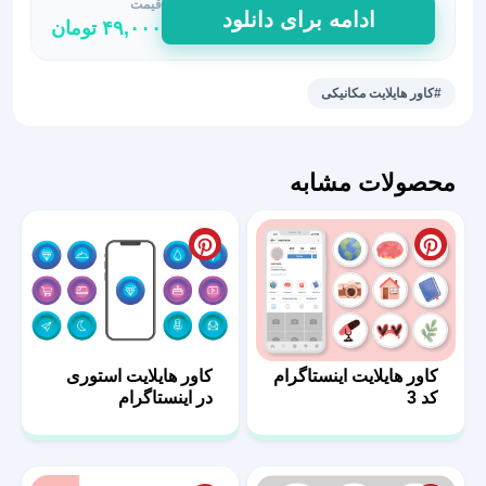
قیمت
دانلود
ادامه برای دانلود
۴۹,۰۰۰
تومان
کاور
هایلایت
مکانیکی
#کاور هایلایت مکانیکی
با
کیفیت
بالا
محصولات مشابه
55
عدد
کاور هایلایت اینستاگرام
کاور هایلایت استوری
کد 3
در اینستاگرام