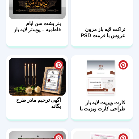
بنر پشت سن ایام
تراکت لایه باز مزون
فاطمیه – پوستر لایه باز
عروس با فرمت PSD
پشت منبر
آگهی ترحیم مادر طرح
کارت ویزیت لایه باز –
یگانه
طراحی کارت ویزیت با
فرمت PSD