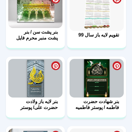
بنر پشت سن / بنر
تقویم لایه باز سال 99
پشت منبر محرم فایل
لایه باز
بنر شهادت حضرت
بنر لایه باز ولادت
فاطمه / پوستر فاطمیه
حضرت علی/ پوستر
با فرمت PSD
روز پدر