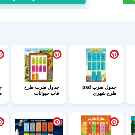
آماده
جدول
ضرب
دانش
آموزی
عدد
جدول ضرب psd
جدول ضرب طرح
ج
طرح شهری
قاب حیوانات
ط