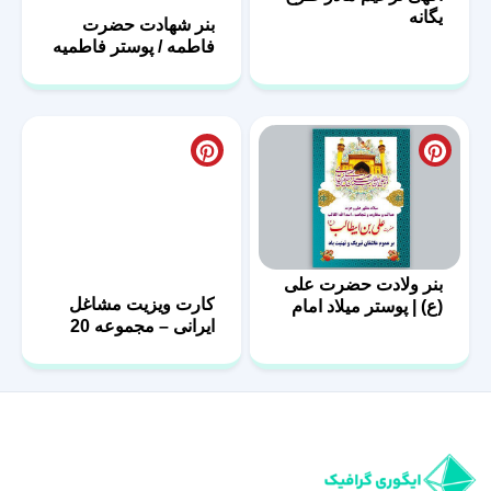
یگانه
بنر شهادت حضرت
فاطمه / پوستر فاطمیه
با فرمت PSD
بنر ولادت حضرت علی
کارت ویزیت مشاغل
(ع) | پوستر میلاد امام
ایرانی – مجموعه 20
علی (ع)
فایل لایه باز – سری
دوم