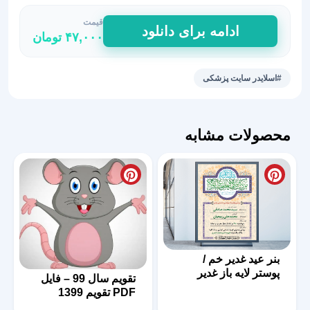
قیمت
طرح
ادامه برای دانلود
۴۷,۰۰۰
تومان
اسلایدر
برای
سایت
#اسلایدر سایت پزشکی
دندانپزشکی
عدد
محصولات مشابه
بنر عید غدیر خم /
پوستر لایه باز غدیر
تقویم سال 99 – فایل
PDF تقویم 1399