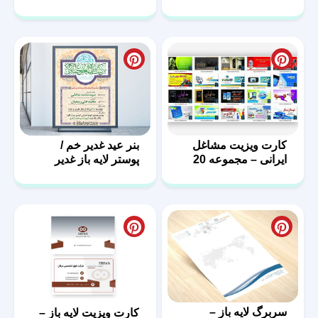
PSD
کارت ویزیت مشاغل
بنر عید غدیر خم /
ایرانی – مجموعه 20
پوستر لایه باز غدیر
فایل لایه باز – سری
دوم
سربرگ لایه باز –
کارت ویزیت لایه باز –