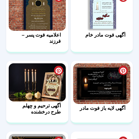
آگهی فوت مادر خام
اعلامیه فوت پسر –
فرزند
آگهی ترحیم و چهلم
آگهی لایه باز فوت مادر
طرح درخشنده