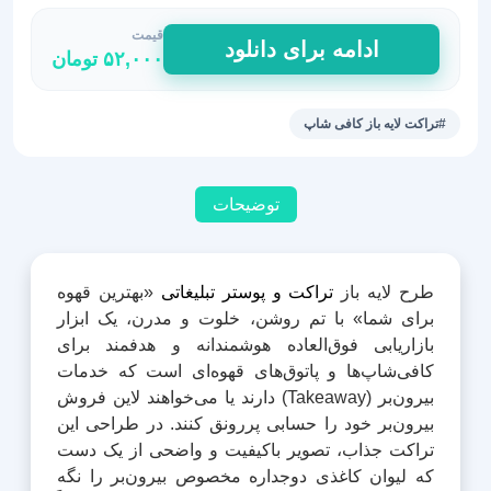
قیمت
طرح
ادامه برای دانلود
۵۲,۰۰۰
تومان
بنر
کافی
شاپ
#تراکت لایه باز کافی شاپ
با
فرمت
psd
توضیحات
کد
48
عدد
طرح لایه باز
تراکت و پوستر تبلیغاتی
«بهترین قهوه
برای شما» با تم روشن، خلوت و مدرن، یک ابزار
بازاریابی فوق‌العاده هوشمندانه و هدفمند برای
کافی‌شاپ‌ها و پاتوق‌های قهوه‌ای است که خدمات
بیرون‌بر (Takeaway) دارند یا می‌خواهند لاین فروش
بیرون‌بر خود را حسابی پررونق کنند. در طراحی این
تراکت جذاب، تصویر باکیفیت و واضحی از یک دست
که لیوان کاغذی دوجداره مخصوص بیرون‌بر را نگه