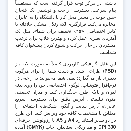
داشته، در مرکز توجه قرار گرفته است که مستقیماً
پیام سرعت، دسترسی راحت و نوشیدن یک فنجان
حس خوب در مسیر محل کار یا دانشگاه را به عابران
مخابره می‌کند. قرارگیری لکه رنگی مشکی خلاقانه با
کادر اختصاصی «۲۵٪ تخفیف برای شما»، مثل یک
آهنربای بصری عمل کرده و بهترین قلاب برای ترغیب
مشتریان در حال حرکت و شلوغ کردن پیشخوان کافه
شماست.
این فایل گرافیکی کاربردی کاملاً به صورت لایه باز
(
PSD
) طراحی شده و دست شما را برای هرگونه
تغییری باز می‌گذارد؛ یعنی شما می‌توانید به راحتی در
نرم‌افزار فتوشاپ، لوگوی اختصاصی خود را روی بدنه
لیوان و بالای طرح جایگذاری کنید و میزان تخفیف،
متون تبلیغاتی، آدرس دقیق برای دسترسی سریع
عابران، آدرس سایت و آیکون شبکه‌های اجتماعی را
مطابق با مشخصات کافه خود ویرایش کنید. این طرح
در دو سایز استاندارد
A4 و A5
با رزولوشن حرفه‌ای
300 DPI
و مد رنگی استاندارد چاپ (
CMYK
) آماده