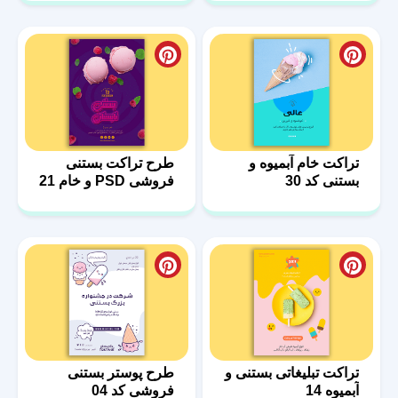
تراکت خام آبمیوه و
طرح تراکت بستنی
بستنی کد 30
فروشی PSD و خام 21
تراکت تبلیغاتی بستنی و
طرح پوستر بستنی
آبمیوه 14
فروشی کد 04