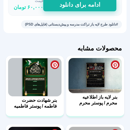
قیمت
طرح
ادامه برای دانلود
۶۰,۰۰۰
تومان
تراکت
رنگی
مدرسه
#دانلود طرح لایه باز تراکت مدرسه و پیش‌دبستانی (فایل‌های PSD)
و
دبیرستان
عدد
محصولات مشابه
بنر لایه باز اطلاعیه
بنر شهادت حضرت
محرم / پوستر محرم
فاطمه / پوستر فاطمیه
با فرمت PSD