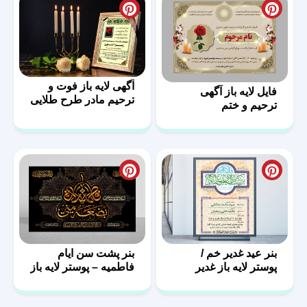
آگهی لایه باز فوت و
فایل لایه باز آگهی
ترحیم مادر طرح طلایی
ترحیم و ختم
بنر عید غدیر خم /
بنر پشت سن ایام
پوستر لایه باز غدیر
فاطمیه – پوستر لایه باز
پشت منبر