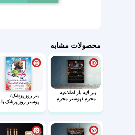
محصولات مشابه
بنر لایه باز اطلاعیه
بنر روز پزشک/
محرم / پوستر محرم
پوستر روز پزشک با
فرمت PSD