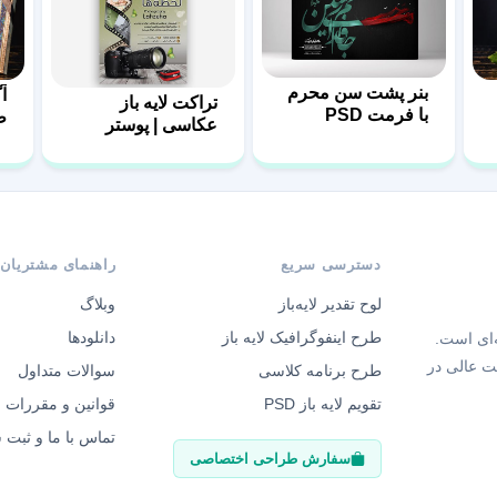
بنر پشت سن محرم
آ
تراکت لایه باز
با فرمت PSD
ط
عکاسی | پوستر
عکاسی
دسترسی سریع
راهنمای مشتریان
لوح تقدیر لایه‌باز
وبلاگ
طرح اینفوگرافیک لایه باز
دانلودها
‌ای است.
ت عالی در
طرح برنامه کلاسی
سوالات متداول
تقویم لایه باز PSD
قوانین و مقررات
تماس با ما و ثبت
سفارش طراحی اختصاصی