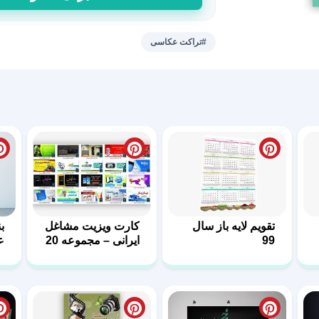
تراکت
عکاسی
کد
#تراکت عکاسی
14
عدد
تقویم لایه باز سال
کارت ویزیت مشاغل
بن
99
ایرانی – مجموعه 20
ع
فایل لایه باز – سری
دوم