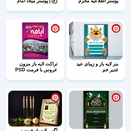
پوستر اطلاعیه محرم
(ع) | پوستر میلاد امام
علی (ع)
بنر لایه باز و زیبای عید
تراکت لایه باز مزون
غدیر خم
عروس با فرمت PSD
آگهی لایه باز فوت و