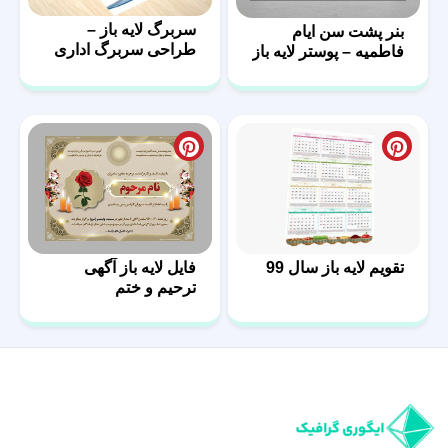
سربرگ لایه باز –
بنر پشت سن ایام
طراحی سربرگ اداری
فاطمیه – پوستر لایه باز
با فرمت psd
پشت منبر
تقویم لایه باز سال 99
فایل لایه باز آگهی
ترحیم و ختم