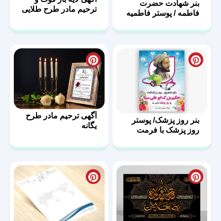
بنر شهادت حضرت
ترحیم مادر طرح طلایی
فاطمه / پوستر فاطمیه
با فرمت PSD
آگهی ترحیم مادر طرح
بنر روز پزشک/ پوستر
یگانه
روز پزشک با فرمت
PSD